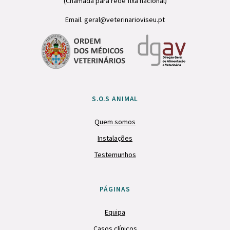
(Chamada para rede fixa nacional)
Email. geral@veterinarioviseu.pt
S.O.S ANIMAL
Quem somos
Instalações
Testemunhos
PÁGINAS
Equipa
Casos clínicos