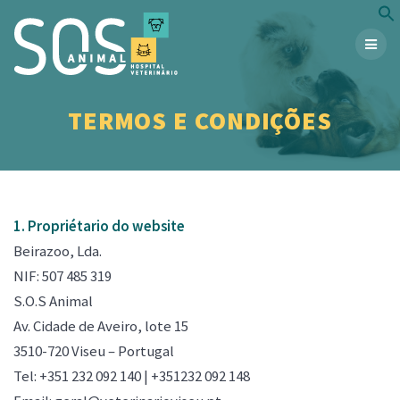
Skip
to
content
TERMOS E CONDIÇÕES
1. Propriétario do website
Beirazoo, Lda.
NIF: 507 485 319
S.O.S Animal
Av. Cidade de Aveiro, lote 15
3510-720 Viseu – Portugal
Tel:
+351 232 092 140 |
+351232 092 148